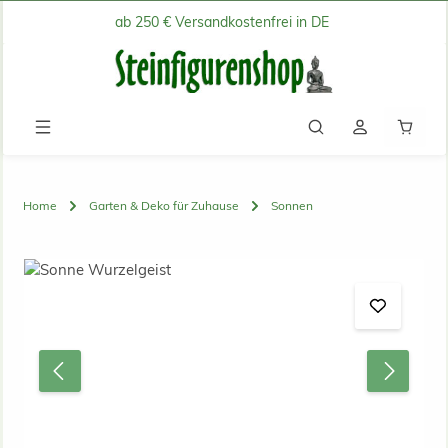
ab 250 € Versandkostenfrei in DE
Zum Hauptinhalt springen
Waren
Home
Garten & Deko für Zuhause
Sonnen
Bildergalerie überspringen