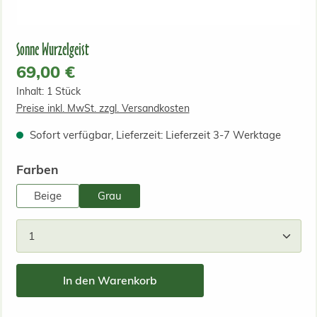
Sonne Wurzelgeist
Regulärer Preis:
69,00 €
Inhalt:
1 Stück
Preise inkl. MwSt. zzgl. Versandkosten
Sofort verfügbar, Lieferzeit: Lieferzeit 3-7 Werktage
auswählen
Farben
Beige
Grau
Produkt Anzahl: Gib den gewünschten Wert ein od
In den Warenkorb