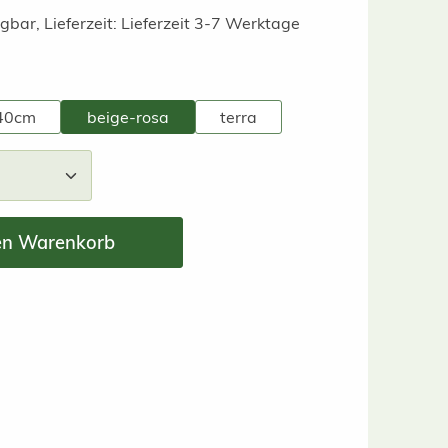
gbar, Lieferzeit: Lieferzeit 3-7 Werktage
swählen
 40cm
beige-rosa
terra
nzahl: Gib den gewünschten Wert ein ode
en Warenkorb