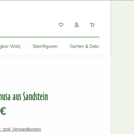
Warenkorb enthält
gkor Wat)
Steinfiguren
Garten & Deko für Zuhause
husa aus Sandstein
s:
 €
t. zzgl. Versandkosten