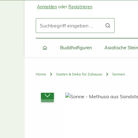
Anmelden
oder
Registrieren
Zum Hauptinhalt springen
Zur Suche springen
Zur Hauptnavigation springen
Buddhafiguren
Asiatische Ste
Home
Garten & Deko für Zuhause
Sonnen
Bildergalerie überspringen