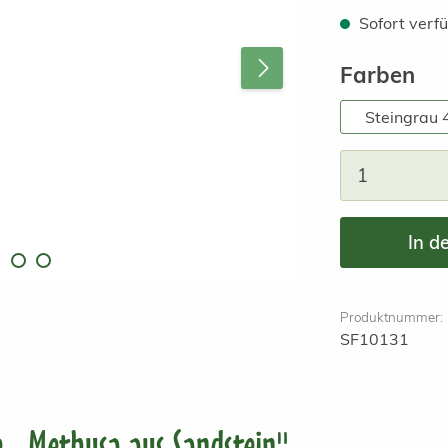
Sofort verfü
au
Farben
Steingrau
Produkt A
In d
Produktnummer:
SF10131