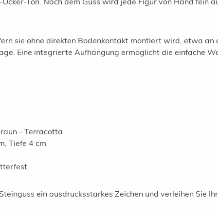
cker-Ton. Nach dem Guss wird jede Figur von Hand fein au
ofern sie ohne direkten Bodenkontakt montiert wird, etwa a
age. Eine integrierte Aufhängung ermöglicht die einfache 
raun - Terracotta
m, Tiefe 4 cm
tterfest
Steinguss ein ausdrucksstarkes Zeichen und verleihen Sie Ih