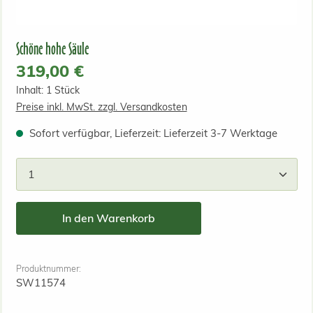
Schöne hohe Säule
Regulärer Preis:
319,00 €
Inhalt:
1 Stück
Preise inkl. MwSt. zzgl. Versandkosten
Sofort verfügbar, Lieferzeit: Lieferzeit 3-7 Werktage
Produkt Anzahl: Gib den gewünschten Wert ein od
In den Warenkorb
Produktnummer:
SW11574