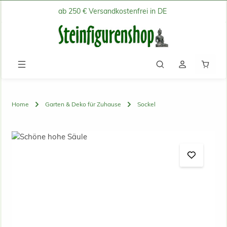
ab 250 € Versandkostenfrei in DE
Zum Hauptinhalt springen
Waren
Home
Garten & Deko für Zuhause
Sockel
Bildergalerie überspringen