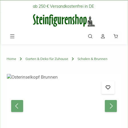
ab 250 € Versandkostenfrei in DE
Zum Hauptinhalt springen
Waren
Home
Garten & Deko für Zuhause
Schalen & Brunnen
Bildergalerie überspringen