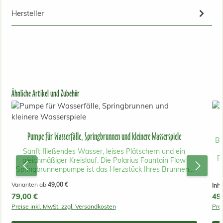
Hersteller
Produktgalerie überspringen
Ähnliche Artikel und Zubehör
Pumpe für Wasserfälle, Springbrunnen und kleinere Wasserspiele
Be
Sanft fließendes Wasser, leises Plätschern und ein
Pf
gleichmäßiger Kreislauf: Die Polarius Fountain Flow
Ob
Springbrunnenpumpe ist das Herzstück Ihres Brunnens
vor
oder Wasserspiels. Sie sorgt zuverlässig für Bewegung,
Varianten ab
49,00 €
Inha
Lebendigkeit und eine entspannte Atmosphäre im Garten,
Regulärer Preis:
79,00 €
auf der Terrasse oder im Innenhof. Die passende
Reg
49
daue
Springbrunnenpumpe für Ihr Wasserspiel Damit Ihr
Preise inkl. MwSt. zzgl. Versandkosten
Prei
Springbrunnen optimal funktioniert, können Sie bei der
o
Polarius Fountain Flow zwischen mehreren