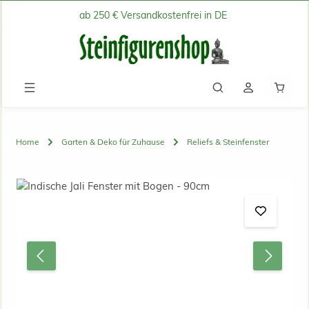
ab 250 € Versandkostenfrei in DE
Zum Hauptinhalt springen
Waren
Home
Garten & Deko für Zuhause
Reliefs & Steinfenster
Bildergalerie überspringen