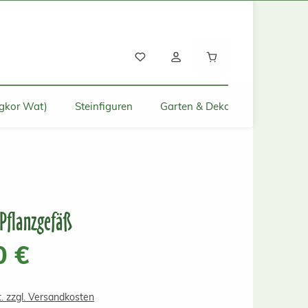
Warenkorb enthält
gkor Wat)
Steinfiguren
Garten & Deko für Zuhause
-Pflanzgefäß
s:
0 €
t. zzgl. Versandkosten