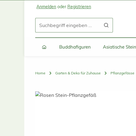
Anmelden
oder
Registrieren
Zum Hauptinhalt springen
Zur Suche springen
Zur Hauptnavigation springen
Buddhafiguren
Asiatische Ste
Home
Garten & Deko für Zuhause
Pflanzgefässe
Bildergalerie überspringen