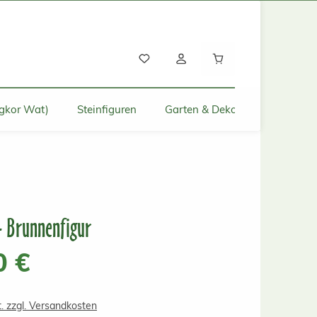
Warenkorb enthält
gkor Wat)
Steinfiguren
Garten & Deko für Zuhause
 - Brunnenfigur
s:
0 €
t. zzgl. Versandkosten