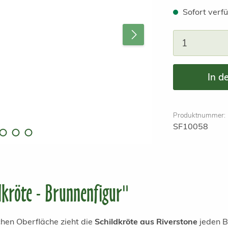
Sofort verfü
Produkt A
In d
Produktnummer:
SF10058
dkröte - Brunnenfigur"
chen Oberfläche zieht die
Schildkröte aus Riverstone
jeden Bl