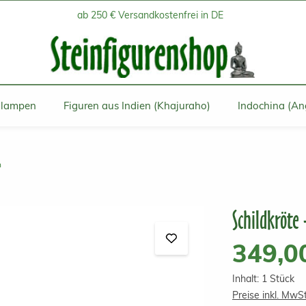
ab 250 € Versandkostenfrei in DE
inlampen
Figuren aus Indien (Khajuraho)
Indochina (An
n
Schildkröte
Regulärer Prei
349,0
Inhalt:
1 Stück
Preise inkl. MwS