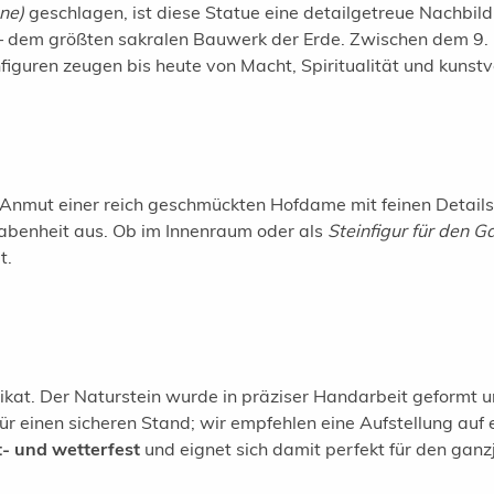
one)
geschlagen, ist diese Statue eine detailgetreue Nachbil
dem größten sakralen Bauwerk der Erde. Zwischen dem 9. u
nfiguren zeugen bis heute von Macht, Spiritualität und kunst
nmut einer reich geschmückten Hofdame mit feinen Details u
rhabenheit aus. Ob im Innenraum oder als
Steinfigur für den G
t.
nikat. Der Naturstein wurde in präziser Handarbeit geformt 
 für einen sicheren Stand; wir empfehlen eine Aufstellung a
t- und wetterfest
und eignet sich damit perfekt für den ganzj