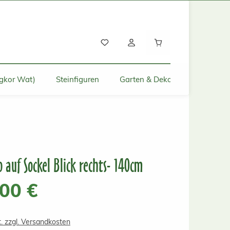
Warenkorb enthält
gkor Wat)
Steinfiguren
Garten & Deko für Zuhause
 auf Sockel Blick rechts- 140cm
s:
,00 €
t. zzgl. Versandkosten