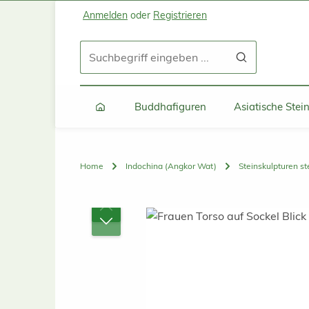
Anmelden
oder
Registrieren
Zum Hauptinhalt springen
Zur Suche springen
Zur Hauptnavigation springen
Buddhafiguren
Asiatische Ste
Home
Indochina (Angkor Wat)
Steinskulpturen s
Bildergalerie überspringen