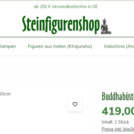
ab 250 € Versandkostenfrei in DE
inlampen
Figuren aus Indien (Khajuraho)
Indochina (An
Buddhabüste
Regulärer Prei
419,0
Inhalt:
1 Stück
Preise inkl. MwS