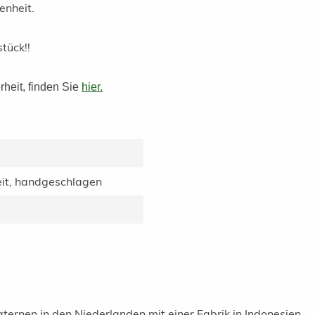
enheit.
tück!!
rheit, finden Sie
hier.
it, handgeschlagen
ernen in den Niederlanden mit einer Fabrik in Indonesien.