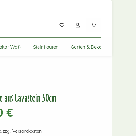
Warenkorb enthält
gkor Wat)
Steinfiguren
Garten & Deko für Zuhause
 aus Lavastein 50cm
s:
0 €
t. zzgl. Versandkosten