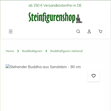
ab 250 € Versandkostenfrei in DE
Zum Hauptinhalt springen
Waren
Home
Buddhafiguren
Buddhafiguren stehend
Bildergalerie überspringen