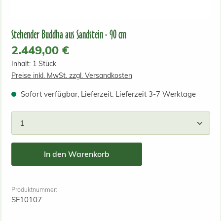
Stehender Buddha aus Sandstein - 90 cm
Regulärer Preis:
2.449,00 €
Inhalt:
1 Stück
Preise inkl. MwSt. zzgl. Versandkosten
Sofort verfügbar, Lieferzeit: Lieferzeit 3-7 Werktage
Produkt Anzahl: Gib den gewünschten Wert ein od
In den Warenkorb
Produktnummer:
SF10107