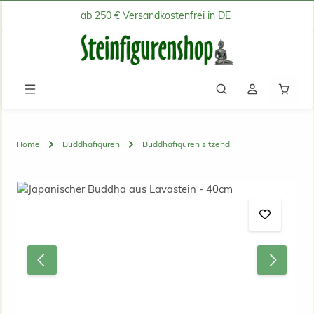
ab 250 € Versandkostenfrei in DE
Zum Hauptinhalt springen
Waren
Home
Buddhafiguren
Buddhafiguren sitzend
Bildergalerie überspringen