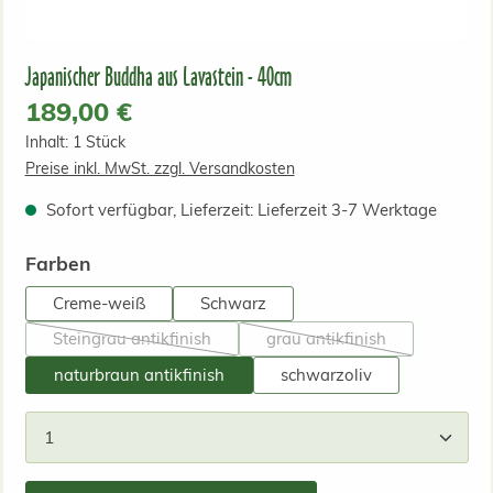
Japanischer Buddha aus Lavastein - 40cm
Regulärer Preis:
189,00 €
Inhalt:
1 Stück
Preise inkl. MwSt. zzgl. Versandkosten
Sofort verfügbar, Lieferzeit: Lieferzeit 3-7 Werktage
auswählen
Farben
Creme-weiß
Schwarz
Steingrau antikfinish
grau antikfinish
(Diese Option ist zurzeit nicht verfügbar.)
(Diese Option ist zurzeit 
naturbraun antikfinish
schwarzoliv
Produkt Anzahl: Gib den gewünschten Wert ein od