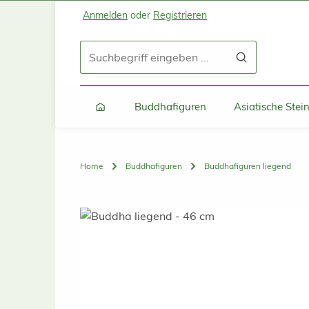
Anmelden
oder
Registrieren
Zum Hauptinhalt springen
Zur Suche springen
Zur Hauptnavigation springen
Buddhafiguren
Asiatische Ste
Home
Buddhafiguren
Buddhafiguren liegend
Bildergalerie überspringen