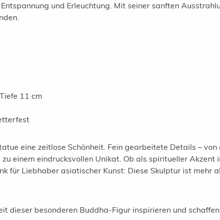
Entspannung und Erleuchtung. Mit seiner sanften Ausstrahlun
inden.
Tiefe 11 cm
tterfest
Statue eine zeitlose Schönheit. Fein gearbeitete Details – vo
u einem eindrucksvollen Unikat. Ob als spiritueller Akzent i
 für Liebhaber asiatischer Kunst: Diese Skulptur ist mehr als
eit dieser besonderen Buddha-Figur inspirieren und schaff