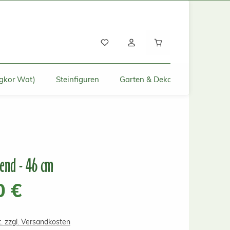
Warenkorb enthält
gkor Wat)
Steinfiguren
Garten & Deko für Zuhause
end - 46 cm
s:
0 €
t. zzgl. Versandkosten