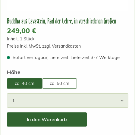
Buddha aus Lavastein, Rad der Lehre, in verschiedenen Größen
Regulärer Preis:
249,00 €
Inhalt:
1 Stück
Preise inkl. MwSt. zzgl. Versandkosten
Sofort verfügbar, Lieferzeit: Lieferzeit 3-7 Werktage
auswählen
Höhe
ca. 40 cm
ca. 50 cm
Produkt Anzahl: Gib den gewünschten Wert ein od
In den Warenkorb