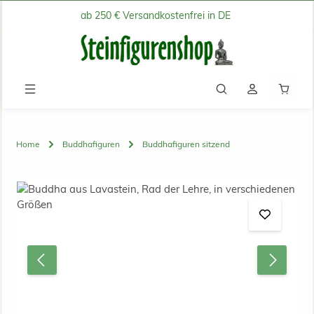
ab 250 € Versandkostenfrei in DE
Zum Hauptinhalt springen
Waren
Home
Buddhafiguren
Buddhafiguren sitzend
Bildergalerie überspringen