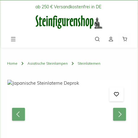
ab 250 € Versandkostenfrei in DE
Zum Hauptinhalt springen
Waren
Home
Asiatische Steinlampen
Steinlaternen
Bildergalerie überspringen