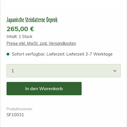
Japanische Steinlaterne Deprok
Regulärer Preis:
265,00 €
Inhalt:
1 Stück
Preise inkl. MwSt. zzgl. Versandkosten
Sofort verfügbar, Lieferzeit: Lieferzeit 3-7 Werktage
Produkt Anzahl: Gib den gewünschten Wert ein od
In den Warenkorb
Produktnummer:
SF10031