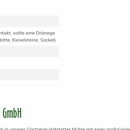
ntakt, sollte eine Dränage
tte, Kieselsteine, Sockel)
e GmbH
h in unserer Gärtnerei Hofstetter Mühle mit einer großzügi