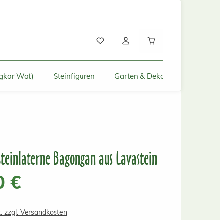
Warenkorb enthält
gkor Wat)
Steinfiguren
Garten & Deko für Zuhause
Steinlaterne Bagongan aus Lavastein
s:
0 €
t. zzgl. Versandkosten