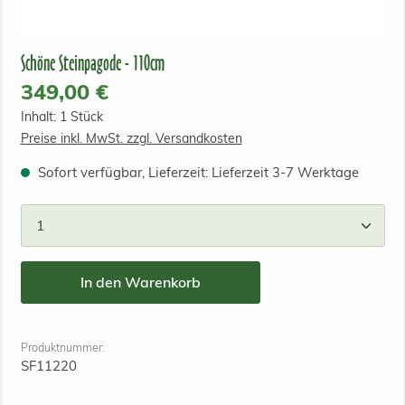
Schöne Steinpagode - 110cm
Regulärer Preis:
349,00 €
Inhalt:
1 Stück
Preise inkl. MwSt. zzgl. Versandkosten
Sofort verfügbar, Lieferzeit: Lieferzeit 3-7 Werktage
Produkt Anzahl: Gib den gewünschten Wert ein od
In den Warenkorb
Produktnummer:
SF11220